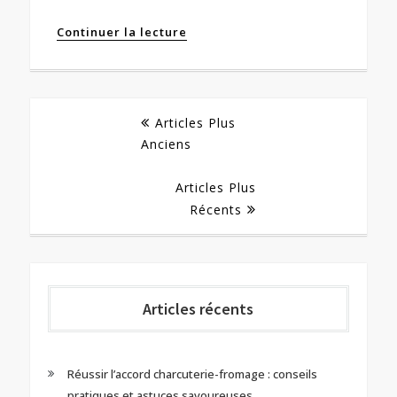
Continuer la lecture
Navigation
Articles Plus
Anciens
des
Articles Plus
Récents
articles
Articles récents
Réussir l’accord charcuterie-fromage : conseils
pratiques et astuces savoureuses