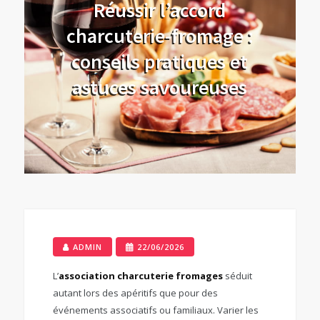
Réussir l’accord
charcuterie-fromage :
conseils pratiques et
astuces savoureuses
ADMIN
22/06/2026
L’
association charcuterie fromages
séduit
autant lors des apéritifs que pour des
événements associatifs ou familiaux. Varier les