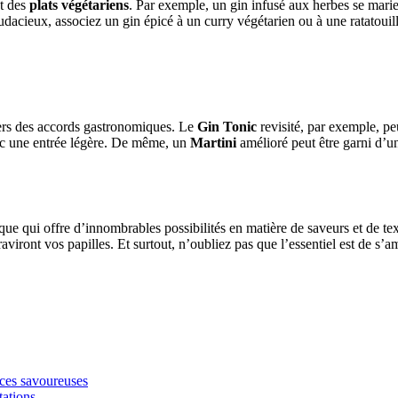
et des
plats végétariens
. Par exemple, un gin infusé aux herbes se mari
dacieux, associez un gin épicé à un curry végétarien ou à une ratatouil
vers des accords gastronomiques. Le
Gin Tonic
revisité, par exemple, p
vec une entrée légère. De même, un
Martini
amélioré peut être garni d’un
que qui offre d’innombrables possibilités en matière de saveurs et de tex
aviront vos papilles. Et surtout, n’oubliez pas que l’essentiel est de s’
uces savoureuses
ations