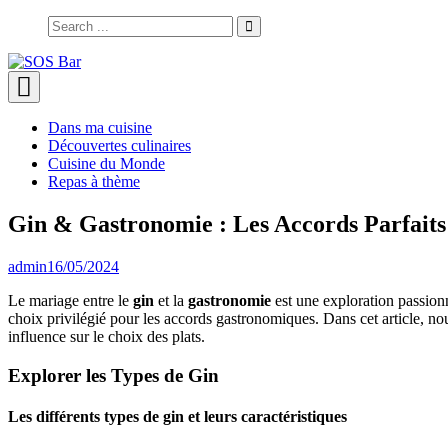
Skip
Search
to
for:
content
SOS Bar
Dans ma cuisine
Découvertes culinaires
Cuisine du Monde
Repas à thème
Gin & Gastronomie : Les Accords Parfaits 
admin
16/05/2024
Le mariage entre le
gin
et la
gastronomie
est une exploration passionn
choix privilégié pour les accords gastronomiques. Dans cet article, nous 
influence sur le choix des plats.
Explorer les Types de Gin
Les différents types de gin et leurs caractéristiques