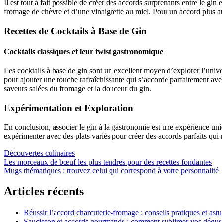
Il est tout à fait possible de créer des accords surprenants entre le gin 
fromage de chèvre et d’une vinaigrette au miel. Pour un accord plus au
Recettes de Cocktails à Base de Gin
Cocktails classiques et leur twist gastronomique
Les cocktails à base de gin sont un excellent moyen d’explorer l’uni
pour ajouter une touche rafraîchissante qui s’accorde parfaitement a
saveurs salées du fromage et la douceur du gin.
Expérimentation et Exploration
En conclusion, associer le gin à la gastronomie est une expérience uni
expérimenter avec des plats variés pour créer des accords parfaits qui r
Découvertes culinaires
Navigation
Les morceaux de bœuf les plus tendres pour des recettes fondantes
Mugs thématiques : trouvez celui qui correspond à votre personnalité
de
l’article
Articles récents
Réussir l’accord charcuterie-fromage : conseils pratiques et ast
Saucisson et accords gourmands : comment sublimer vos dégust