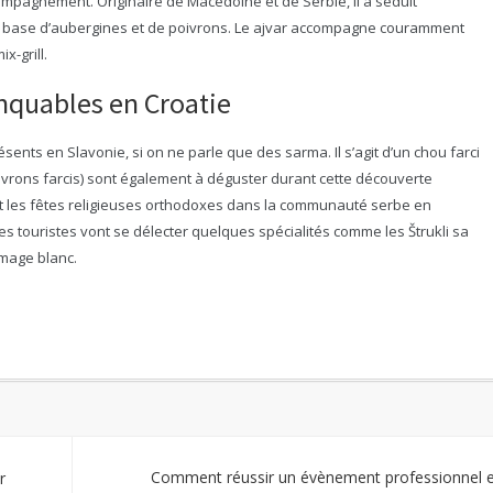
pagnement. Originaire de Macédoine et de Serbie, il a séduit
à base d’aubergines et de poivrons. Le ajvar accompagne couramment
x-grill.
nquables en Croatie
ents en Slavonie, si on ne parle que des sarma. Il s’agit d’un chou farci
ivrons farcis) sont également à déguster durant cette découverte
t les fêtes religieuses orthodoxes dans la communauté serbe en
es touristes vont se délecter quelques spécialités comme les Štrukli sa
omage blanc.
Comment réussir un évènement professionnel e
r