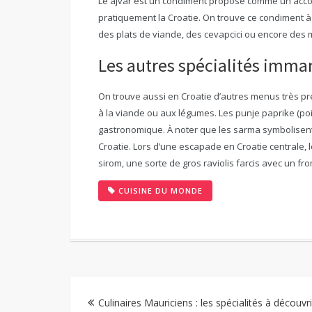
Le ajvar est un condiment proposé comme un accom
pratiquement la Croatie. On trouve ce condiment 
des plats de viande, des cevapcici ou encore des mi
Les autres spécialités imma
On trouve aussi en Croatie d’autres menus très prés
à la viande ou aux légumes. Les punje paprike (po
gastronomique. À noter que les sarma symbolisen
Croatie. Lors d’une escapade en Croatie centrale, l
sirom, une sorte de gros raviolis farcis avec un fr
CUISINE DU MONDE
Navigation
Culinaires Mauriciens : les spécialités à découvri