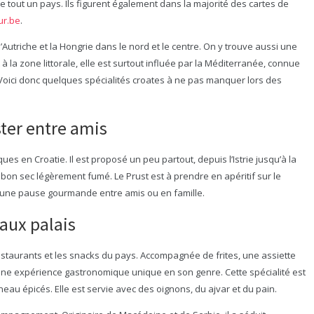
e tout un pays. Ils figurent également dans la majorité des cartes de
ur.be
.
’Autriche et la Hongrie dans le nord et le centre. On y trouve aussi une
à la zone littorale, elle est surtout influée par la Méditerranée, connue
e. Voici donc quelques spécialités croates à ne pas manquer lors des
ster entre amis
ues en Croatie. Il est proposé un peu partout, depuis l’Istrie jusqu’à la
n sec légèrement fumé. Le Prust est à prendre en apéritif sur le
d’une pause gourmande entre amis ou en famille.
 aux palais
restaurants et les snacks du pays. Accompagnée de frites, une assiette
ne expérience gastronomique unique en son genre. Cette spécialité est
u épicés. Elle est servie avec des oignons, du ajvar et du pain.