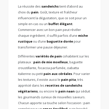
La réussite des
sandwichs
tient d’abord au
choix du
pain
. Goût, texture et fraîcheur
influencent la dégustation, que ce soit pour un
simple en-cas ou un
buffet élégant
.
Commencer avec un bon pain peut révéler
chaque ingrédient ; il suffit parfois d’une
miche
rustique
ou d’une
baguette dorée
pour
transformer une pause déjeuner.
Différentes
variétés de pain
cohabitent sur les
plateaux :
pain de mie moelleux
, baguette
croustillante, focaccia parfumée, ciabatta
italienne ou petit
pain aux céréales
. Pour varier
les textures, il existe aussi le
pain pita
, très
apprécié dans les
recettes de sandwichs
végétariens
, ou encore le
pain naan
qui séduit
les gourmands curieux de nouvelles saveurs.
Chacun apporte sa touche selon l’occasion : pain
complet pour un
repas équilibré
, pain brioché