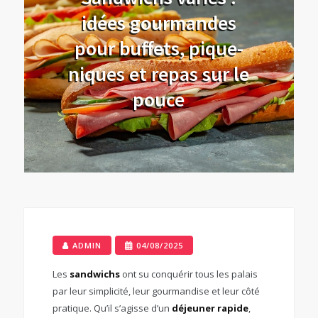
idées gourmandes
pour buffets, pique-
niques et repas sur le
pouce
ADMIN
04/08/2025
Les
sandwichs
ont su conquérir tous les palais
par leur simplicité, leur gourmandise et leur côté
pratique. Qu’il s’agisse d’un
déjeuner rapide
,